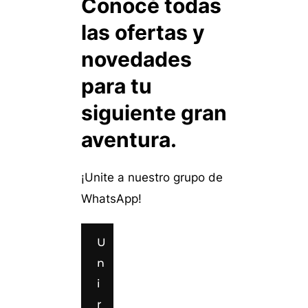
Conocé todas
las ofertas y
novedades
para tu
siguiente gran
aventura.
¡Unite a nuestro grupo de
WhatsApp!
U
n
i
r